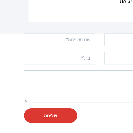
רג את
שליחה