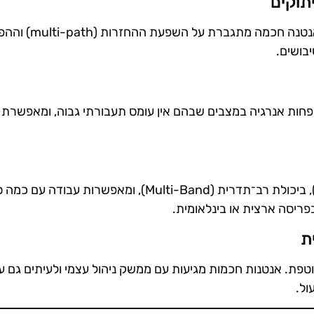
באזורים הרריים, מיוערים או עם מבנים חוסמים, אנטנה 
בושים.
פחות אנרגיה במצבים שבהם אין עומס תעבורתי גבוה, ומאפשרת 
אנטנות מתקדמות תומכות בדור 4 ו־5 (LTE/5G), ביכולת רב־תדרית (Multi-Band), ומאפשרות עבוד
בפריסה ארצית או בינלאומית.
 שוטפת. אנטנות חכמות מגיעות עם ממשק ניהול עצמי ולעיתים גם ע
ול.