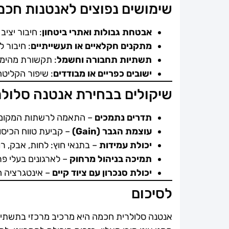
שימושים נפוצים לאנטנות חכ
אבטחת גבולות ואתרי ביטחון
: חיבור יצי
מתקנים חקלאיים או תעשייתיים
: חיבור למערכות IoT, בק
תשתיות תחבורה וחשמל
: תקשורת מהימנ
ישובים כפריים או מבודדים
: שיפור הקליטה
שיקולים בבחירת אנטנה סלול
תדרים נתמכים
– התאמה לרשתות המקומיו
עוצמת הגבר (Gain)
– קביעת טווח הכיסוי
יכולת עמידות
– בתנאי חוץ: לחות, אבק, רו
תמיכה בניהול מרחוק
– לארגונים בעלי פר
יכולת סנכרון עם ציוד קיים
– אינטגרציה ח
לסיכום
אנטנה סלולרית חכמה היא מרכיב מרכזי בתשתיות