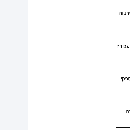
חכמה מתגברת על השפעת ההחזרות (multi-path) וההפרעות.
עבודה
ה עם כמה ספקי
ם