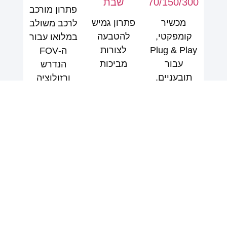
70/150/300
שבת
פתרון מורכב
מכשיר
פתרון גמיש
לרכב משולב
קומפקטי,
להטבעה
במלואו עבור
Plug & Play
לצורות
ה-FOV
עבור
מביכות
הנדרש
תובעניים,
ורזולוציה
סביבות
זוויתית עבור
תעשייתיות
L2+
למידע נוסף בקר באתר Opsys