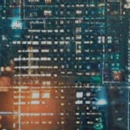
חיישני לידאר המיועדים למגוון שימושים טכנולוגיים: החל
מניווט אוטונומי ורובוטיקה, דרך מדידות הנדסיות ומיפוי GIS,
ועד לניהול מלאי ויישומי עיר חכמה. המערכות שלנו מספקות
רזולוציה גבוהה, טווח מדידה מרשים ואמינות יוצאת דופן
בתנאי תאורה וסביבה משתנים, כדי להעניק למערכות שלכם
"ראייה" מדויקת וניתוח מרחבי ברמה הגבוהה ביותר.