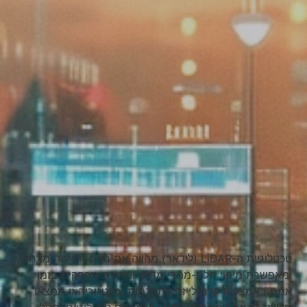
טכנולוגיית ה-LiDAR (לידאר) מהווה את חזית החישה מרחוק,
ומאפשרת מיפוי תלת-ממדי מדויק ומדידת מרחקים בזמן
אמת באמצעות קרני לייזר מתקדמות. בקטגוריה זו תמצאו