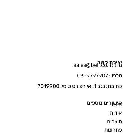
יצירת קשר
מייל: sales@bell.co.il
טלפון: 03-9797907
כתובת: נגב 1, איירפורט סיטי, 7019900
קישורים נוספים
ראשי
אודות
מוצרים
פתרונות