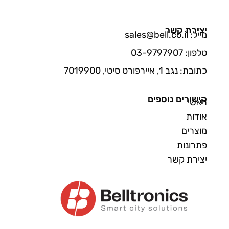
יצירת קשר
מייל: sales@bell.co.il
טלפון: 03-9797907
כתובת: נגב 1, איירפורט סיטי, 7019900
קישורים נוספים
ראשי
אודות
מוצרים
פתרונות
יצירת קשר