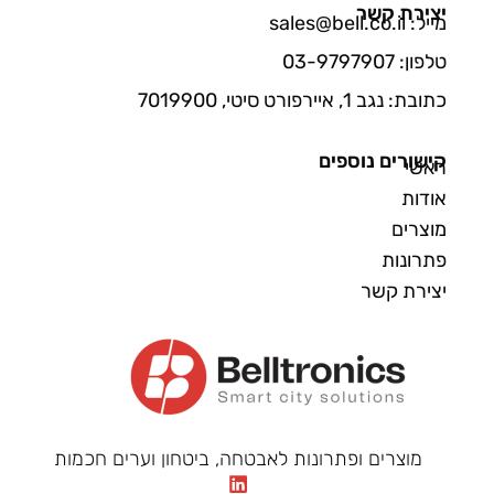
יצירת קשר
מייל: sales@bell.co.il
טלפון: 03-9797907
כתובת: נגב 1, איירפורט סיטי, 7019900
קישורים נוספים
ראשי
אודות
מוצרים
פתרונות
יצירת קשר
מוצרים ופתרונות לאבטחה, ביטחון וערים חכמות