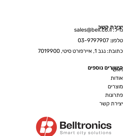
יצירת קשר
מייל: sales@bell.co.il
טלפון: 03-9797907
כתובת: נגב 1, איירפורט סיטי, 7019900
קישורים נוספים
ראשי
אודות
מוצרים
פתרונות
יצירת קשר