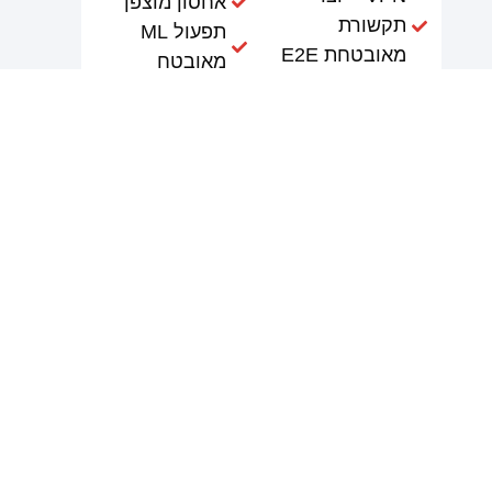
אחסון מוצפן
תקשורת
תפעול ML
מאובטחת E2E
מאובטח
ZeroTrust
ZeroTrust
והגנת זהות
והגנה על זהות
יישום RISC-V
חזקה
על Xilinx
תעשיית הפינטק
FPGA
ופעילויות
יישומים
מטבעות קריפטו
מאובטחים בזמן
אמת
אבטחת IoT
ואבטחת ענן
אימות גורם פיזי
הגנה על
מטבעות קריפטו
הגנה על