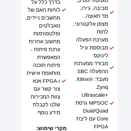
מגנוטוריסטיב,
בדרך כלל על
סביבה, ג'ירו,
לוחות האם של
מד תאוצה,
מחשבים ניידים,
מצפן אלקטרוני,
טאבלטים
לחות
ופלטפורמות
מערכת הפעלה
מחשוב אחרות
מבוססת וניל
ערכת פיתוח -
לינוקס
המאפשרת
מבודד ממערכת
פיתוח תוכנה
ההפעלה SBC
מותאמת אישית
מעבד: Xilinx®
ו-FPGA אנא
Zynq
צור קשר עם
Ultrascale+
צוות המכירות
MPSOC גרסת
שלנו לקבלת
Dual/Quad
מידע נוסף.
Core עם ליבת
FPGA
מקרי שימוש: