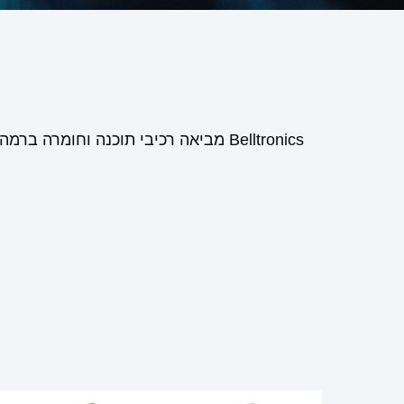
Belltronics מביאה רכיבי תוכנה וחומרה ברמה עולמית ללכידת תמונה וניתוח, שתוכננה ויוצרה על ידי