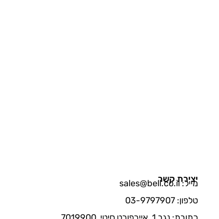
יצירת קשר
מייל: sales@bell.co.il
טלפון: 03-9797907
כתובת: נגב 1, איירפורט סיטי, 7019900