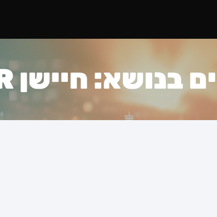
בנושא: חיישן LiDAR