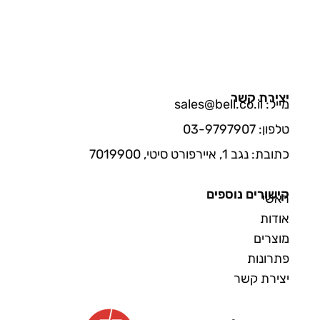
יצירת קשר
מייל: sales@bell.co.il
טלפון: 03-9797907
כתובת: נגב 1, איירפורט סיטי, 7019900
קישורים נוספים
ראשי
אודות
מוצרים
פתרונות
יצירת קשר