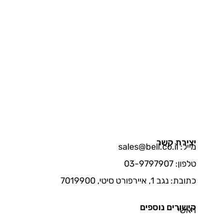
יצירת קשר
מייל: sales@bell.co.il
טלפון: 03-9797907
כתובת: נגב 1, איירפורט סיטי, 7019900
קישורים נוספים
ראשי