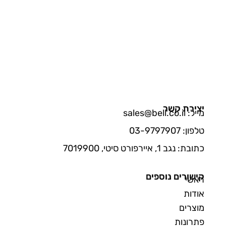
יצירת קשר
מייל: sales@bell.co.il
טלפון: 03-9797907
כתובת: נגב 1, איירפורט סיטי, 7019900
קישורים נוספים
ראשי
אודות
מוצרים
פתרונות