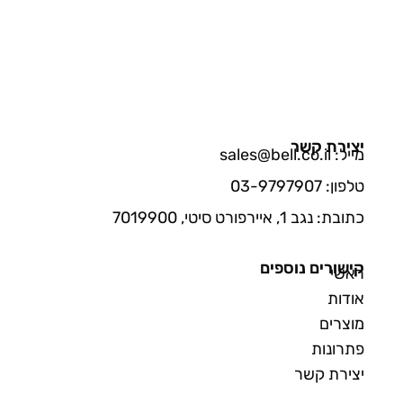
יצירת קשר
מייל: sales@bell.co.il
טלפון: 03-9797907
כתובת: נגב 1, איירפורט סיטי, 7019900
קישורים נוספים
ראשי
אודות
מוצרים
פתרונות
יצירת קשר