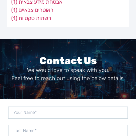
(1)
אבטחת מידע צבאית
(1)
ראוטרים צבאיים
(1)
רשתות טקטיות
Contact Us
We would love to speak with you.
Feel free to reach out using the below details.